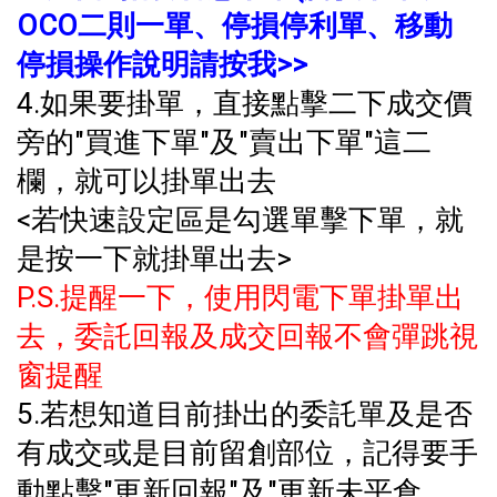
OCO二則一單、停損停利單、移動
停損操作說明請按我>>
4.如果要掛單，直接點擊二下成交價
旁的"買進下單"及"賣出下單"這二
欄，就可以掛單出去
<若快速設定區是勾選單擊下單，就
是按一下就掛單出去>
P.S.提醒一下，使用閃電下單掛單出
去，委託回報及成交回報不會彈跳視
窗提醒
5.若想知道目前掛出的委託單及是否
有成交或是目前留創部位，記得要手
動點擊"更新回報"及"更新未平倉