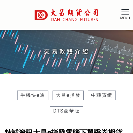
手機快e通
大昌e指發
中菲寶鑽
DTS豪華版
精誠資訊大昌e指發電腦下單證券期貨