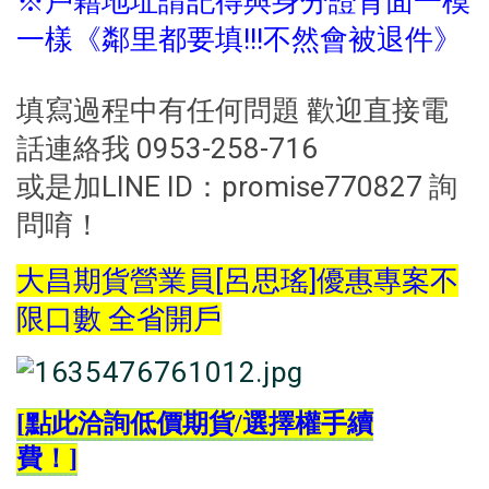
※戶籍地址請記得與身分證背面一模
一樣《鄰里都要填!!!不然會被退件》
填寫過程中有任何問題 歡迎直接電
話連絡我 0953-258-716
或是加LINE ID：promise770827 詢
問唷！
大昌期貨營業員[呂思瑤]優惠專案不
限口數 全省開戶
[
點此洽詢低價期貨
/
選擇權手續
費！
]