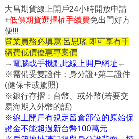
大昌期貨線上開戶24小時開放申請
+
低價期貨選擇權手續費
免出門好方
便!!!
營業員務必填寫:呂思瑤 即可享有手
續費低價優惠專案價
→
電腦或手機點此線上開戶網址
←
※需備妥雙證件：身分證+第二證件
(健保卡或駕照)
※銀行存摺：台幣、或外幣(若要交
易海期入外幣的話)
※線上開戶有規定留倉部位的原始保
證金不能超過新台幣100萬元