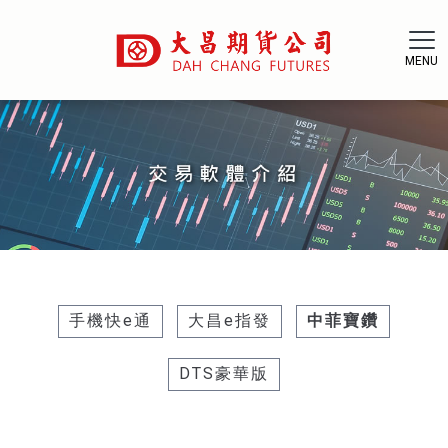
手機快e通
大昌e指發
中菲寶鑽
DTS豪華版