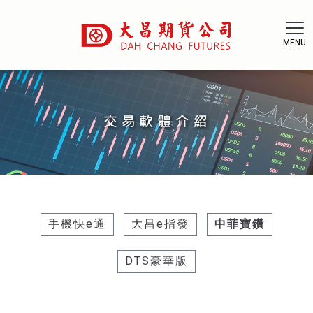
手機快e通
大昌e指發
中菲寶鑽
DTS豪華版