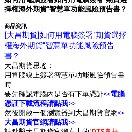
擇權海外期貨"智慧單功能風險預告書？
商品資訊
[大昌期貨]如何用電腦簽署"期貨選擇
權海外期貨"智慧單功能風險預告
書？
大昌期貨思瑤：
用電腦線上簽署智慧單功能風險預告書
時
要先確認電腦內是否有下單憑証
<<
電腦
憑証下載流程請點我
>>
然後開啟一個瀏覽器到大昌期貨官網
<<
大昌期貨官網請點我
>>
請點擊大昌期貨官網右上的"
DTS豪華