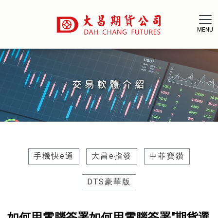
手機快e通
大昌e指發
中菲寶鑽
DTS豪華版
如何用電腦簽署如何用電腦簽署"期貨選