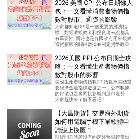
2026 美國 CPI 公布日期懶人
包：一文看懂消費者物價指
數對股市、通膨的影響
大家都知道CPI是一個重要的經濟指
標，對經濟觀察者和投資者來說都具
有重要性, 同時也是各國政府用來觀察
通貨膨脹的關鍵數據並制定貨幣政策
的主要參考指標之一，我們快來一起
了解看看！
2026美國 PPI 公布日期全攻
略：一文看懂生產者物價指
數對股市的影響
美國生產者物價指數PPI指數為美國重
要經濟金融指標數據之一，公布數據
的好壞也是會間接影響到股市走勢，
大家趕快來了解看看吧！
【大昌期貨】交易海外期貨
如何用電腦手機下單軟體申
請線上換匯？
期貨開戶時若沒有約定外幣銀行當出