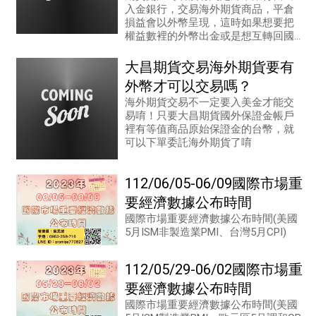
入金銀行，交易海外期貨商品，平倉
損益會以外幣呈現，這時如果想要把
權益數裡的外幣出金或是想互轉回國
內期貨帳戶裡，就要先做申請換匯的
動作
大昌期貨交易海外期貨要有
外幣才可以交易嗎？
海外期貨交易不一定要入美金才能交
易唷！只要大昌期貨國外保證金帳戶
裡有等值商品原始保證金的台幣，就
可以下單委託海外期貨了唷
112/06/05-06/09國際市場重
要經濟數據公布時間
國際市場重要經濟數據公布時間(美國
5月ISM非製造業PMI、台灣5月CPI)
112/05/29-06/02國際市場重
要經濟數據公布時間
國際市場重要經濟數據公布時間(美國