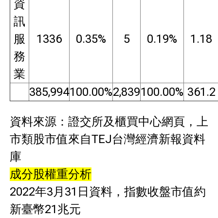
資
訊
服
1336
0.35%
5
0.19%
1.18
務
業
385,994
100.00%
2,839
100.00%
361.2
資料來源：證交所及櫃買中心網頁，上
市類股市值來自TEJ台灣經濟新報資料
庫
成分股權重分析
2022年3月31日資料，指數收盤市值約
新臺幣21兆元