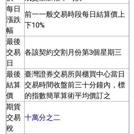
每日
前一一般交易時段每日結算價上
漲跌
下10%
幅
最後
交易
各該契約交割月份第3個星期三
日
最後
臺灣證券交易所與櫃買中心當日
結算
交易時間收盤前三十分鐘內，標
價
的指數簡單算術平均價訂之
期貨
交易
十萬分之二
稅