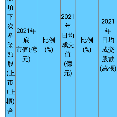
項
下
2021
2021
次
年
2021年
年
產
日均
底
比例
比例
日均
業
成交
市值(億
(%)
(%)
成交
類
值
元)
股數
股
(億
(萬張)
(上
元)
市
+上
櫃)
合