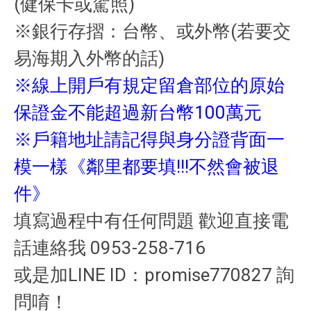
(健保卡或駕照)
※銀行存摺：台幣、或外幣(若要交
易海期入外幣的話)
※線上開戶有規定留倉部位的原始
保證金不能超過新台幣100萬元
※戶籍地址請記得與身分證背面一
模一樣《鄰里都要填!!!不然會被退
件》
填寫過程中有任何問題 歡迎直接電
話連絡我 0953-258-716
或是加LINE ID：promise770827 詢
問唷！