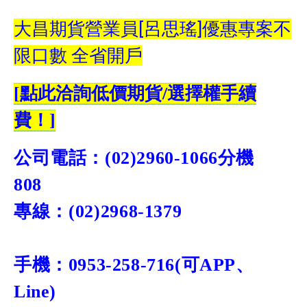
大昌期貨營業員[呂思瑤]優惠專案不
限口數 全省開戶
[
點此洽詢低價期貨
/
選擇權手續
費！
]
公司電話：
(02)2960-1066
分機
808
專線：
(02)
2968-1379
手機：
0953-258-716
(
可
APP
、
Line)