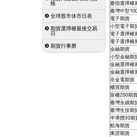
臺指選擇權風
格
臺灣中型10
全球股市休市日表
電子期貨
小型電子期
期貨選擇權最後交易
日
電子選擇權風
電子選擇權風
期貨行事曆
金融期貨
小型金融期
金融選擇權風
金融選擇權風
非金電期貨
櫃買期貨
富櫃200期
臺灣永續期
臺灣生技期
半導體30期
航海期貨
東證期貨