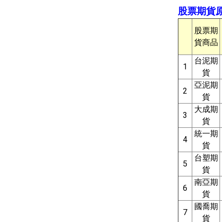
​股票期
股票期
貨商品
台泥期
1
貨
亞泥期
2
貨
大成期
3
貨
統一期
4
貨
台塑期
5
貨
南亞期
6
貨
國喬期
7
貨