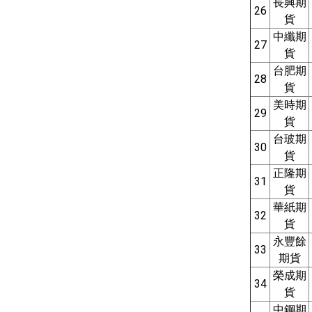
長興期
26
貨
中纖期
27
貨
台肥期
28
貨
美時期
29
貨
台玻期
30
貨
正隆期
31
貨
華紙期
32
貨
永豐餘
33
期貨
榮成期
34
貨
中鋼期