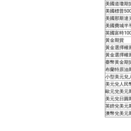
美國道瓊期
美國標普50
美國那斯達克
美國費城半
英國富時10
黃金期貨
黃金選擇權風
黃金選擇權風
臺幣黃金期
布蘭特原油
小型美元兌
美元兌人民
歐元兌美元
美元兌日圓
英鎊兌美元
澳幣兌美元