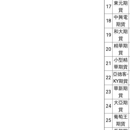
東元期
17
貨
中興電
18
期貨
和大期
19
貨
精華期
20
貨
小型精
21
華期貨
亞德客-
22
KY期貨
華新期
23
貨
大亞期
24
貨
葡萄王
25
期貨