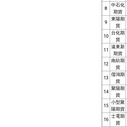
中石化
8
期貨
東陽期
9
貨
台化期
10
貨
遠東新
11
期貨
南紡期
12
貨
儒鴻期
13
貨
聚陽期
14
貨
小型聚
15
陽期貨
士電期
16
貨