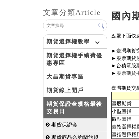
文章分類
Article
國內
點擊下面快
期貨選擇權教學
►臺灣期貨
期貨選擇權手續費優
​►股票期
惠專區
►台積電股
​►
股票期貨
大昌期貨專區
臺灣期貨交
期貨線上開戶
期貨保證金規格最後
臺股期貨
交易日
小型臺指
微型臺指
期貨保證金
臺指選擇權風
臺指選擇權風
期貨商品合約契約規