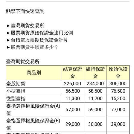
點擊下面快速查詢
►臺灣期貨交易所
​►股票期貨原始保證金適用比例
►台積電股票期貨保證金計算​
​►
股票期貨手續費多少？
臺灣期貨交易所
結算保證
維持保證
原始保證
商品別
金
金
金
臺股期貨
226,000
234,000
306,000
小型臺指
56,500
58,500
76,500
微型臺指
11,300
11,700
15,300
臺指選擇權風險保證金(A)
57,000
59,000
77,000
值
臺指選擇權風險保證金(B)
29,000
30,000
39,000
值