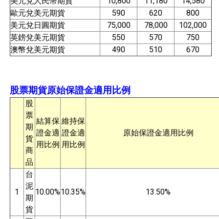
美元兌人民幣期貨
10,800
11,180
14,580
歐元兌美元期貨
590
620
800
美元兌日圓期貨
75,000
78,000
102,000
英鎊兌美元期貨
550
570
750
澳幣兌美元期貨
490
510
670
​股票期貨原始保證金適用比例
股
票
結算保
維持保
期
證金適
證金適
原始保證金適用比例
貨
用比例
用比例
商
品
台
泥
1
10.00%
10.35%
13.50%
期
貨