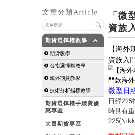
文章分類
Article
「微
資族
期貨選擇權教學
【海外
期貨教學
資族入
台指選擇權教學
海外期貨教學
微型日
技術分析指標教學
日經22
期貨選擇權手續費優
惠專區
時具有重
225(N
大昌期貨專區