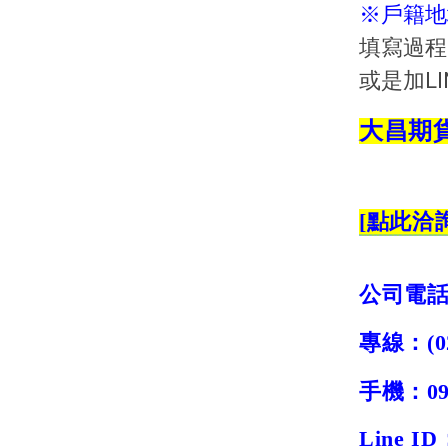
※戶籍地
填寫過程中
或是加LIN
大昌期
[
點此洽
公司電
專線：
(0
手機：
0
Line ID