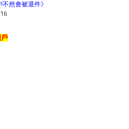
!!不然會被退件》
16
開戶