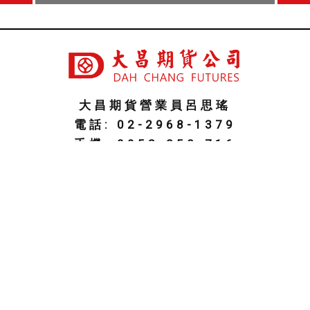
大昌期貨營業員呂思瑤
電話: 02-2968-1379
手機: 0953-258-716
傳真: 02-2960-2878
line ID: promise770827
信箱: promise827@gmail.com
地址: 新北市板橋區東門街30-2號9樓
期貨商許可證照字號：113年金管期總字第003
戶
期貨開戶流程
期貨選擇權專區
交易軟