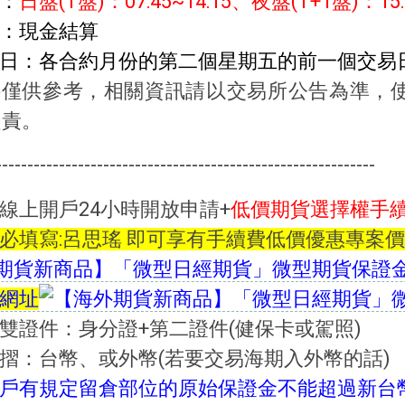
：
日盤(T盤)：07:45~14:15、夜盤(T+1盤)：15:
：現金結算
日：各合約月份的第二個星期五的前一個交易
料僅供參考，相關資訊請以交易所公告為準，
負責。
------------------------------------------------------------
線上開戶24小時開放申請+
低價期貨選擇權手
必填寫:呂思瑤 即可享有手續費低價優惠專案價
網址
雙證件：身分證+第二證件(健保卡或駕照)
摺：台幣、或外幣(若要交易海期入外幣的話)
戶有規定留倉部位的原始保證金不能超過新台幣