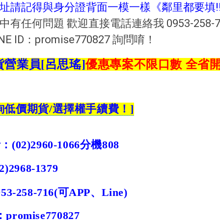
址請記得與身分證背面一模一樣《鄰里都要填!
有任何問題 歡迎直接電話連絡我 0953-258-7
E ID：promise770827 詢問唷！
貨營業員
[呂思瑤]
優惠專案不限口數
全省
詢低價期貨
/
選擇權手續費！
]
話：
(02)2960-1066
分機
808
2)
2968-1379
953-258-716
(
可
APP
、
Line)
：
promise770827