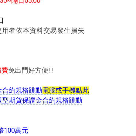
30~隔日05:00
日
使用者依本資料交易發生損失
續費
免出門好方便!!!
電腦或手機點此
100萬元