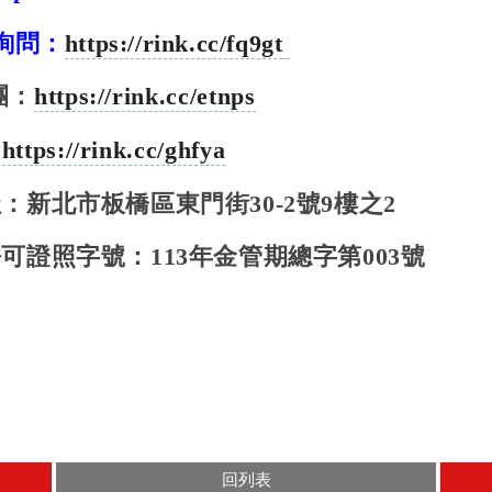
E詢問：
https://rink.cc/fq9gt
團：
https://rink.cc/etnps
：
https://rink.cc/ghfya
址：新北市板橋區東門街
30-2
號
9
樓之
2
許可證照字號：
113
年金管期總字第
003
號
回列表