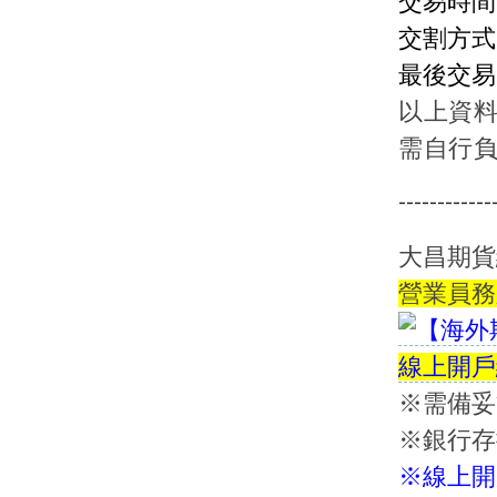
交易時間
交割方式
最後交易
以上資
需自行
------------
大昌期貨
營業員務
線上開戶
※需備妥
※銀行存
※線上開