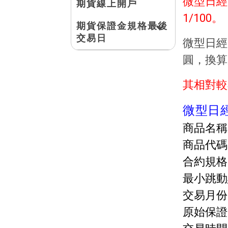
微型日經
期貨線上開戶
1/100。
期貨保證金規格最後
交易日
微型日經
圓，換算
其相對較
微型日
商品名稱
商品代碼
合約規格
最小跳動
交易月份
原始保證金