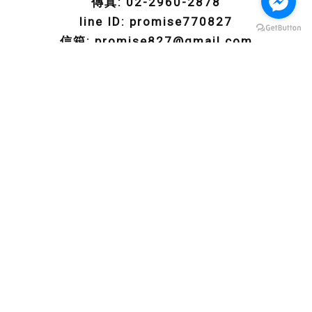
傳真: 02-2960-2878
line ID: promise770827
回首頁
信箱: promise827@gmail.com
地址: 新北市板橋區東門街30-2號9樓
期貨商許可證照字號：113年金管期總字第003號
回首頁
大昌期貨營業員
預約開戶
期貨開戶流程
期貨選擇權專區
交易軟體介紹
期貨最新消息
聯絡我們
期貨開戶
台北期貨開戶
板橋期貨開戶
線上期貨開戶
台北期貨投資業務推薦
台北期貨營業員推薦
Designed by
揚京快客
Copyright © 2026
..