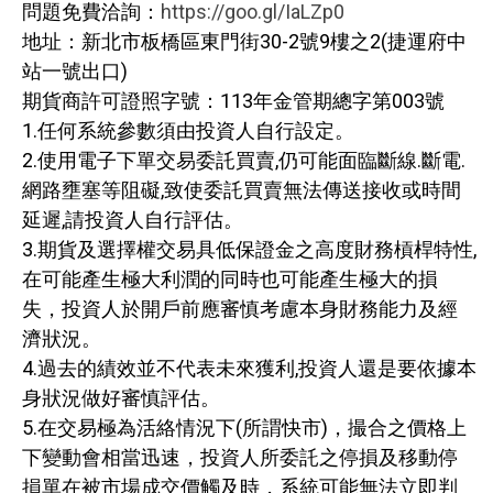
問題免費洽詢：
https://goo.gl/IaLZp0
地址：新北市板橋區東門街30-2號9樓之2(捷運府中
站一號出口)
期貨商許可證照字號：113年金管期總字第003號
1.任何系統參數須由投資人自行設定。
2.使用電子下單交易委託買賣,仍可能面臨斷線.斷電.
網路壅塞等阻礙,致使委託買賣無法傳送接收或時間
延遲,請投資人自行評估。
3.期貨及選擇權交易具低保證金之高度財務槓桿特性,
在可能產生極大利潤的同時也可能產生極大的損
失，投資人於開戶前應審慎考慮本身財務能力及經
濟狀況。
4.過去的績效並不代表未來獲利,投資人還是要依據本
身狀況做好審慎評估。
5.在交易極為活絡情況下(所謂快市)，撮合之價格上
下變動會相當迅速，投資人所委託之停損及移動停
損單在被市場成交價觸及時，系統可能無法立即判